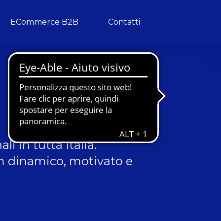
ECommerce B2B
Contatti
i in tutta Italia.
am dinamico, motivato e