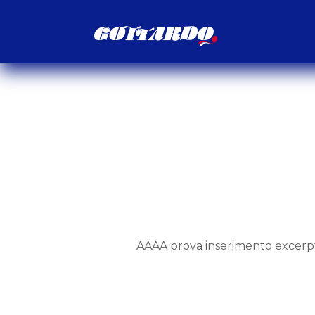
Sviluppo e o
seleziona pe
l’11 ottobre
AAAA prova inserimento excerp