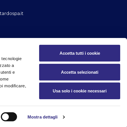
tardospa.it
Accetta tutti i cookie
o tecnologie
izzato a
ienti
Contatti RPD/DPO
Accessibilità
Accetta selezionati
utenti e
 come
oi modificare,
Usa solo i cookie necessari
Euro i.v
Mostra dettagli