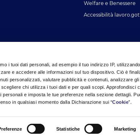
Welfare e Benessere
Accessibilità lavoro.got
iamo i tuoi dati personali, ad esempio il tuo indirizzo IP, utilizzand
zare e accedere alle informazioni sul tuo dispositivo. Ciò è final
Informativa Privacy Fornitori
Informativa Privacy ai Cl
uti personalizzati, valutare pubblicità e contenuti, analizzare gli 
 scegliere chi utilizza i tuoi dati e per quali scopi. Approfondisci
ti personali e imposta le tue preferenze nella sezione dettagli. Pu
nsenso in qualsiasi momento dalla Dichiarazione sui “
Cookie
”.
r. PD - C.F - P.IVA 02466210289 Cap. Soc. 1.000.000 
Preferenze
Statistiche
Marketing