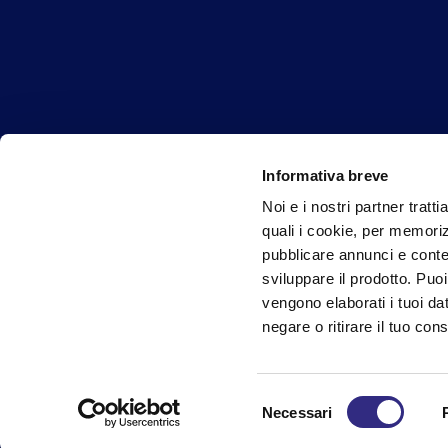
Informativa breve
Noi e i nostri partner tratt
quali i cookie, per memoriz
Privacy Policy
Cookie Policy
Whistleblowing
pubblicare annunci e conten
sviluppare il prodotto. Puoi
vengono elaborati i tuoi da
negare o ritirare il tuo co
2024 GOTTARDO - ALL RIGTHS RESERVED Reg. Imp
Selezione
Necessari
del
consenso