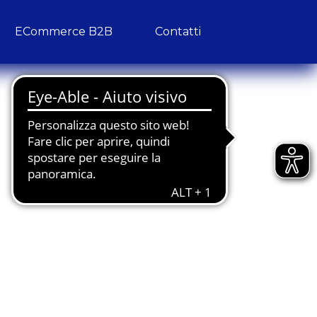
ECommerce B2B
Contatti
reviso
peed Date”