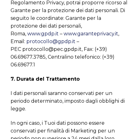
Regolamento Privacy, potrai proporre ricorso al
Garante per la protezione dei dati personali.
Di
seguito le coordinate: Garante per la
protezione dei dati personali,
Roma,
www.gpdp.it
–
www.garanteprivacy.it
,
Email:
protocollo@gpdp.it
–
PEC
protocollo@pec.gpdp.it
, Fax: (+39)
06.69677.3785, Centralino telefonico: (+39)
06.69677.1
7. Durata del Trattamento
I dati personali saranno conservati per un
periodo determinato, imposto dagli obblighi di
legge.
In ogni caso, i Tuoi dati possono essere
conservati per finalità di Marketing per un
periodo non superiore a 24 mesi dalla loro