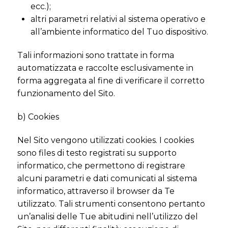
ecc.);
altri parametri relativi al sistema operativo e
all’ambiente informatico del Tuo dispositivo.
Tali informazioni sono trattate in forma
automatizzata e raccolte esclusivamente in
forma aggregata al fine di verificare il corretto
funzionamento del Sito.
b) Cookies
Nel Sito vengono utilizzati cookies. I cookies
sono files di testo registrati su supporto
informatico, che permettono di registrare
alcuni parametri e dati comunicati al sistema
informatico, attraverso il browser da Te
utilizzato. Tali strumenti consentono pertanto
un’analisi delle Tue abitudini nell’utilizzo del