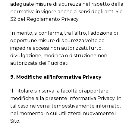
adeguate misure di sicurezza nel rispetto della
normativa in vigore anche ai sensi degli artt. 5 e
32 del Regolamento Privacy.
In merito, si conferma, tra l’altro, l’adozione di
opportune misure di sicurezza volte ad
impedire accessi non autorizzati, furto,
divulgazione, modifica o distruzione non
autorizzata dei Tuoi dati.
9. Modifiche all’Informativa Privacy
Il Titolare si riserva la facoltà di apportare
modifiche alla presente Informativa Privacy. In
tal caso ne verrai tempestivamente informato,
nel momento in cui utilizzerai nuovamente il
Sito.