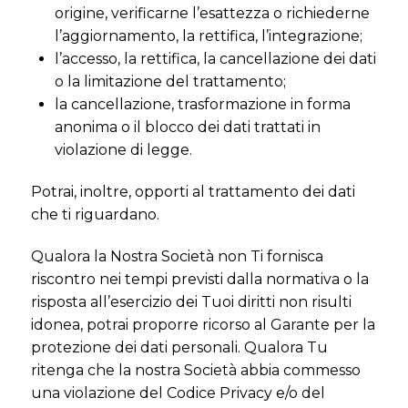
origine, verificarne l’esattezza o richiederne
l’aggiornamento, la rettifica, l’integrazione;
l’accesso, la rettifica, la cancellazione dei dati
o la limitazione del trattamento;
la cancellazione, trasformazione in forma
anonima o il blocco dei dati trattati in
violazione di legge.
Potrai, inoltre, opporti al trattamento dei dati
che ti riguardano.
Qualora la Nostra Società non Ti fornisca
riscontro nei tempi previsti dalla normativa o la
risposta all’esercizio dei Tuoi diritti non risulti
idonea, potrai proporre ricorso al Garante per la
protezione dei dati personali. Qualora Tu
ritenga che la nostra Società abbia commesso
una violazione del Codice Privacy e/o del