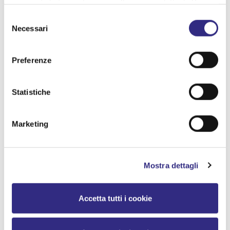
e imposta le tue preferenze nella sezione dettagli. Puoi
aggiornarTi su nuove posizioni aperte nella
modificare, negare o ritirare il tuo consenso in qualsiasi
Selezione
sezione “Lavora con noi” per la Tua
momento dalla Dichiarazione sui “
Cookie
”.
Necessari
del
eventuale candidatura;
consenso
I dati da Te forniti verranno trattati
Preferenze
prevalentemente con strumenti informatici
sotto l’autorità del Titolare del trattamento, da
Statistiche
parte di soggetti specificamente incaricati,
autorizzati ed istruiti al trattamento ai sensi
dell’articolo 2
quater decies
del Codice Privacy
Marketing
e degli articoli 28 e 29 del Regolamento
Privacy. Ti informiamo che sono osservate
idonee misure di sicurezza anche ai sensi degli
Mostra dettagli
artt. 5 e 32 del Regolamento Privacy per
prevenire la perdita dei dati, usi illeciti o non
corretti ed accessi non autorizzati.
Accetta tutti i cookie
4. Natura obbligatoria o facoltativa del