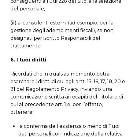
conseguenti all’utilizzo del Sito, alla selezione
del personale;
(iii) ai consulenti esterni (ad esempio, per la
gestione degli adempimenti fiscali), se non
designati per iscritto Responsabili del
trattamento.
6. I tuoi diritti
Ricordati che in qualsiasi momento potrai
esercitare i diritti di cui agli artt. 15, 16, 17, 18, 20 e
21 del Regolamento Privacy, inviando una
comunicazione scritta ai recapiti del Titolare di
cui al precedente art. 1 e, per l’effetto,
ottenere:
la conferma dell’esistenza o meno di Tuoi
dati personali con indicazione della relativa