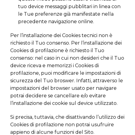
tuo device messaggi pubblitari in linea con
le Tue preferenze già manifestate nella
precedente navigazione online.
Per l’installazione dei Cookies tecnici non è
richiesto il Tuo consenso. Per l’installazione dei
Cookies di profilazione è richiesto il Tuo
consenso: nel caso in cui non desideri che il Tuo
device riceva e memorizzi i Cookies di
profilazione, puoi modificare le impostazioni di
sicurezza del Tuo broswer. Infatti, attraverso le
impostazioni del browser usato per navigare
potrai decidere se cancellare e/o evitare
l’installazione dei cookie sul device utilizzato.
Si precisa, tuttavia, che disattivando l’utilizzo dei
Cookies di profilazione non potrai usufruire
appieno di alcune funzioni del Sito.